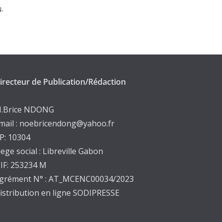
irecteur de Publication/Rédaction
.Brice NDONG
mail : noebricendong@yahoo.fr
P: 10304
iege social : Libreville Gabon
IF: 253234 M
grément N° : AT_MCENC00034/2023
istribution en ligne SODIPRESSE