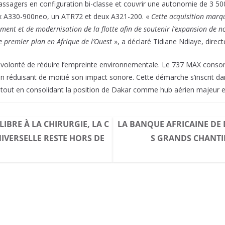
assagers en configuration bi-classe et couvrir une autonomie de 3 50
eux A330-900neo, un ATR72 et deux A321-200. «
Cette acquisition marq
ent et de modernisation de la flotte afin de soutenir l’expansion de no
 premier plan en Afrique de l’Ouest
», a déclaré Tidiane Ndiaye, direct
e volonté de réduire l’empreinte environnementale. Le 737 MAX co
en réduisant de moitié son impact sonore. Cette démarche s’inscrit da
 tout en consolidant la position de Dakar comme hub aérien majeur en
LIBRE À LA CHIRURGIE, LA C
LA BANQUE AFRICAINE DE
IVERSELLE RESTE HORS DE
S GRANDS CHANTIE