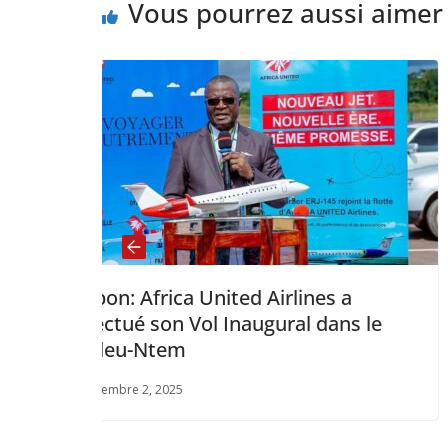
Vous pourrez aussi aimer
ted Airlines a
Sénégal: Le FDTT et
Inaugural dans le
Assurances unissent 
pour la modernisatio
public terrestre
novembre 4, 2025