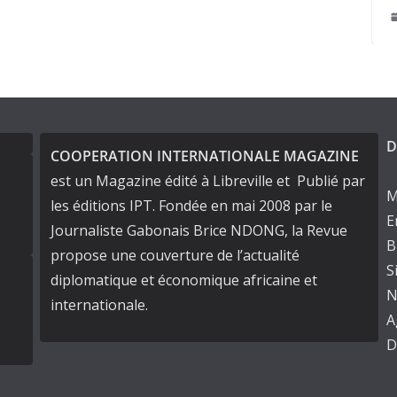
août 14, 2025
D
COOPERATION INTERNATIONALE MAGAZINE
est un Magazine édité à Libreville et Publié par
M
les éditions IPT. Fondée en mai 2008 par le
E
Journaliste Gabonais Brice NDONG, la Revue
B
propose une couverture de l’actualité
S
diplomatique et économique africaine et
N
internationale.
A
D