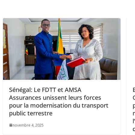
 AMSA
Ethiopian Airlines a nom
leurs forces
Groupe de la BAD comme 
n du transport
principal mandaté pour l
mobilisation des financ
l’aéroport international d
qui devrait devenir le plu