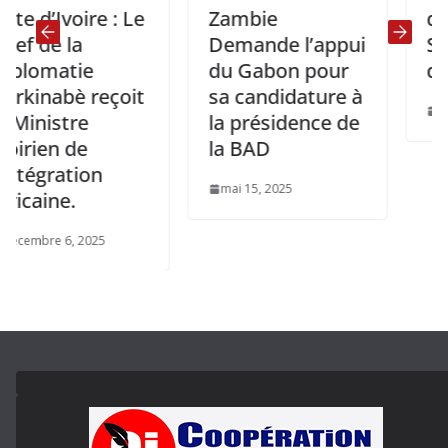
Ivoire : Le
Zambie
détermi
e la
Demande l’appui
Soutenir
matie
du Gabon pour
de la G
abè reçoit
sa candidature à
avril 3, 20
istre
la présidence de
en de
la BAD
ration
mai 15, 2025
ne.
e 6, 2025