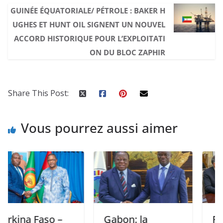
GUINÉE ÉQUATORIALE/ PÉTROLE : BAKER H
UGHES ET HUNT OIL SIGNENT UN NOUVEL
ACCORD HISTORIQUE POUR L’EXPLOITATI
ON DU BLOC ZAPHIR
Share This Post:
Vous pourrez aussi aimer
a Faso –
Gabon: la
RDC: L