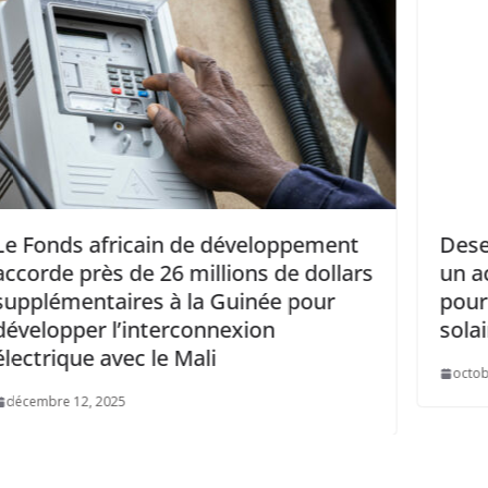
ent
Desert to Power: La Mauritanie signe
llars
un accord de 300 millions de dollars
r
pour un projet de centrale hybride
solaire-éolienne
octobre 3, 2025