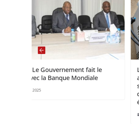
 le
Le Fonds africain de développem
le
accorde près de 26 millions de do
supplémentaires à la Guinée pou
développer l’interconnexion
électrique avec le Mali
décembre 12, 2025