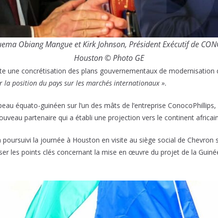
guema Obiang Mangue et Kirk Johnson, Président Exécutif de CONO
Houston © Photo GE
 une concrétisation des plans gouvernementaux de modernisation du 
 la position du pays sur les marchés internationaux ».
u équato-guinéen sur l’un des mâts de l’entreprise ConocoPhillips, e
veau partenaire qui a établi une projection vers le continent africain
rsuivi la journée à Houston en visite au siège social de Chevron su
alyser les points clés concernant la mise en œuvre du projet de la Guiné