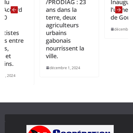
/PRODIAG : 23
Inauguration
ord
ans dans la
l’usine de li
terre, deux
de Goulamin
agriculteurs
décembre 16, 202
es
urbains
ntre
gabonais
nourrissent la
ville.
décembre 1, 2024
4