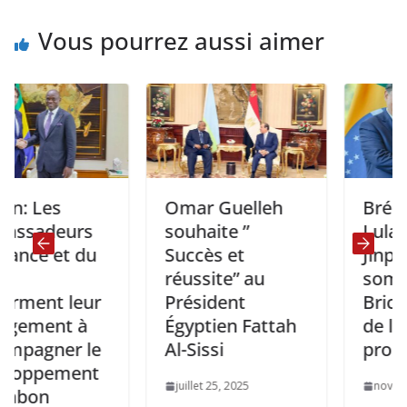
Vous pourrez aussi aimer
s
Omar Guelleh
Brésil-Chine
eurs
souhaite ”
Lula Invite 
et du
Succès et
Jinping au
réussite” au
sommet de
t leur
Président
Brice en juil
nt à
Égyptien Fattah
de l’année
er le
Al-Sissi
prochaine
ement
juillet 25, 2025
novembre 24, 20