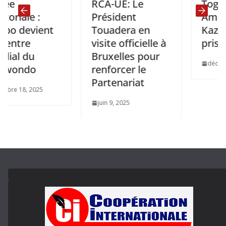
RCA-UE: Le
Togo: Le p
e :
Président
Ambassad
evient
Touadera en
Kazakhsta
e
visite officielle à
pris foncti
du
Bruxelles pour
décembre 2, 2
do
renforcer le
Partenariat
, 2025
juin 9, 2025