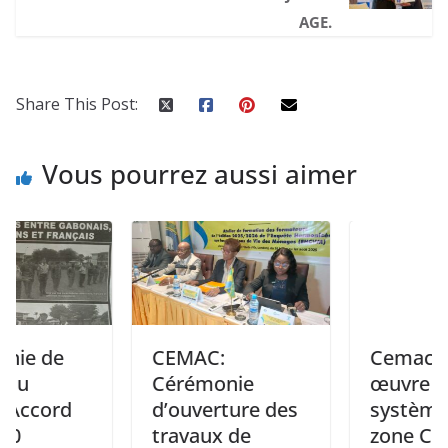
AGE.
Share This Post:
Vous pourrez aussi aimer
CEMAC:
Cemac: Mise e
Cérémonie
œuvre du
d
d’ouverture des
système LMD 
travaux de
zone CEMAC