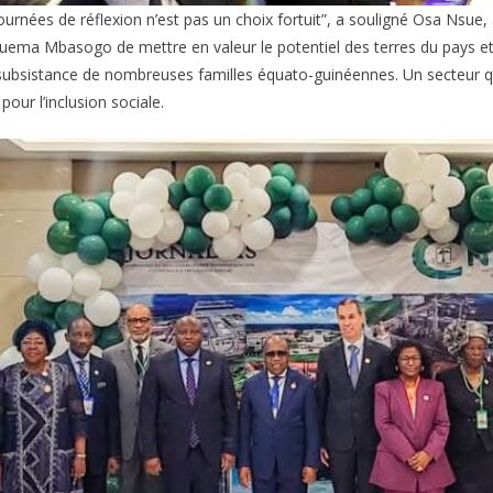
ournées de réflexion n’est pas un choix fortuit”, a souligné Osa Nsue
uema Mbasogo de mettre en valeur le potentiel des terres du pays et d
la subsistance de nombreuses familles équato-guinéennes. Un secteur q
pour l’inclusion sociale.