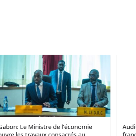
ie
Audit & Conseil : PwC Afrique
francophone se retire du réseau