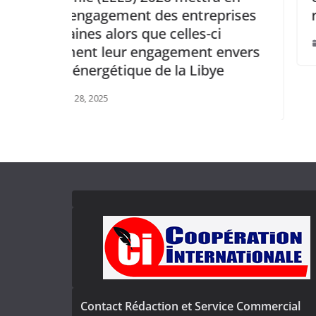
reprises
rapatriement des fonds RES.
-ci
janvier 31, 2025
t envers
bye
Contact Rédaction et Service Commercial