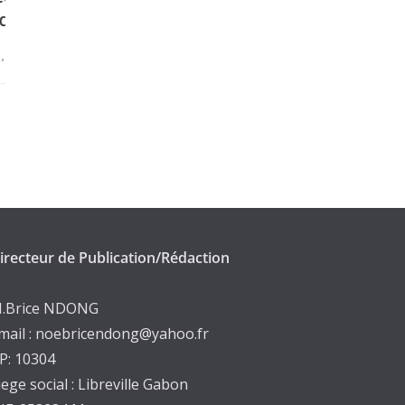
avant l’engagement des entreprises
américaines alors que celles-ci
réaffirment leur engagement envers
l’avenir énergétique de la Libye
novembre 28, 2025
irecteur de Publication/Rédaction
.Brice NDONG
mail : noebricendong@yahoo.fr
P: 10304
iege social : Libreville Gabon