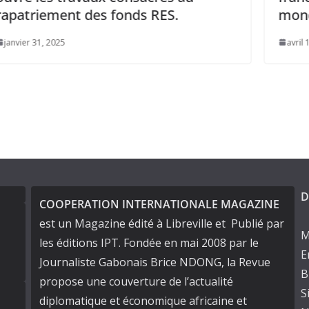
mondial de PwC
avril 1, 2025
D
COOPERATION INTERNATIONALE MAGAZINE
est un Magazine édité à Libreville et Publié par
M
les éditions IPT. Fondée en mai 2008 par le
E
Journaliste Gabonais Brice NDONG, la Revue
B
propose une couverture de l’actualité
S
diplomatique et économique africaine et