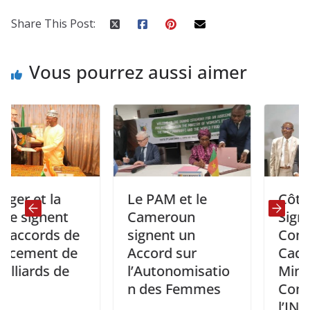
Share This Post:
Vous pourrez aussi aimer
t la
Le PAM et le
Côte d’Ivoir
nent
Cameroun
Signature d
rds de
signent un
Convention
nt de
Accord sur
Cadre entre
ds de
l’Autonomisatio
Ministère d
n des Femmes
Commerce 
l’INP-HB