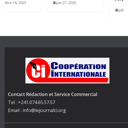
 2025
juin 27, 2025
juillet 18, 2025
Contact Rédaction et Service Commercial
Tel : +241.074.65.57.57
Email : info@lejournalci.org