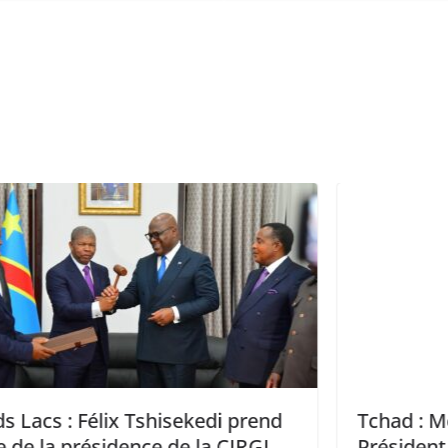
rend
Tchad : Message à la Nation du
RGL
Président à l’occasion des 65 Ans