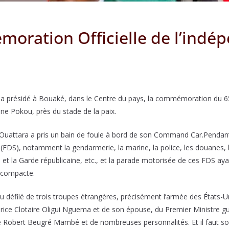
moration Officielle de l’indé
, a présidé à Bouaké, dans le Centre du pays, la commémoration du 6
eine Pokou, près du stade de la paix.
e Ouattara a pris un bain de foule à bord de son Command Car.Pendant
FDS), notamment la gendarmerie, la marine, la police, les douanes, l
es et la Garde républicaine, etc., et la parade motorisée de ces FDS ay
e compacte.
n au défilé de trois troupes étrangères, précisément l’armée des États-
Brice Clotaire Oligui Nguema et de son épouse, du Premier Ministre
Robert Beugré Mambé et de nombreuses personnalités. Et il faut sou