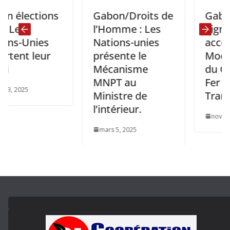
ctions
Gabon/Droits de
Gabon- Fran
l’Homme : Les
Signature d
nies
Nations-unies
accord pour
leur
présente le
Modernisat
Mécanisme
du Chemin 
MNPT au
Fer
Ministre de
Transgabon
l’intérieur.
novembre 24, 20
mars 5, 2025