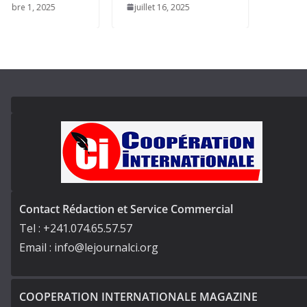
2025
juillet 16, 2025
Contact Rédaction et Service Commercial
Tel : +241.074.65.57.57
Email : info@lejournalci.org
COOPERATION INTERNATIONALE MAGAZINE