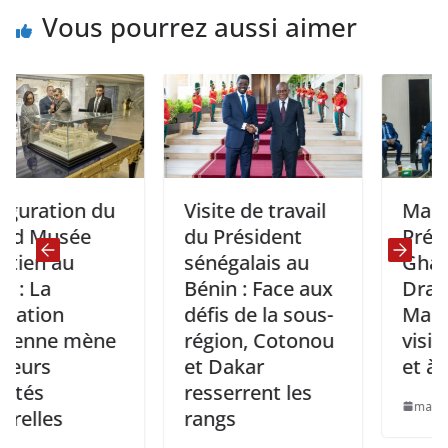
Vous pourrez aussi aimer
ion du
Visite de travail
Mali: Le
sée
du Président
Président
au
sénégalais au
Ghanéen J
Bénin : Face aux
Dramani
n
défis de la sous-
Mahama e
e mène
région, Cotonou
visite à B
et Dakar
et à Niame
resserrent les
mars 9, 2025
s
rangs