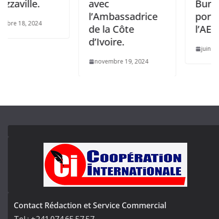
lle.
avec
Burkina Fa
l’Ambassadrice
porte-voix
 2024
de la Côte
l’AES
d’Ivoire.
juin 2, 2025
novembre 19, 2024
Contact Rédaction et Service Commercial