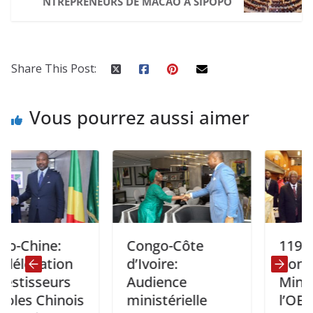
NTREPRENEURS DE MACAO À SIPOPO
Share This Post:
Vous pourrez aussi aimer
ine:
Congo-Côte
119e sessi
ation
d’Ivoire:
Conseil de
sseurs
Audience
Ministres 
 Chinois
ministérielle
l’OE-ACP : 