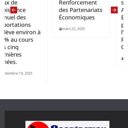
e
Renforcement
signé u
ance
des Partenariats
Accord 
 des
Économiques
EXXON
ations
pour
mars 22, 2025
 environ à
l’explor
u cours
Pétroliè
nq
Offshor
res
octobre 23
.
e 19, 2025