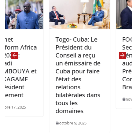
Togo- Cuba: Le
FOCAC: Le
 Africa
Président du
Secrétaire
):
Conseil a reçu
général re
un émissaire de
audience p
UYA et
Cuba pour faire
Président
GAME
l’état des
Congolais 
ent
relations
Brazzaville
ent
bilatérales dans
novembre 19, 
tous les
, 2025
domaines
octobre 9, 2025