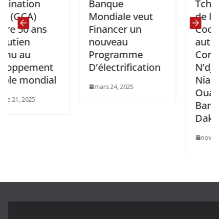
ion
Banque
Tchad : Rel
A)
Mondiale veut
de la
 ans
Financer un
Coopératio
n
nouveau
autour du
u
Programme
Corridor
ement
D’électrification
N’djamena-
ondial
Niamey-
mars 24, 2025
Ouagadoug
25
Bamako et
Dakar
novembre 1, 202