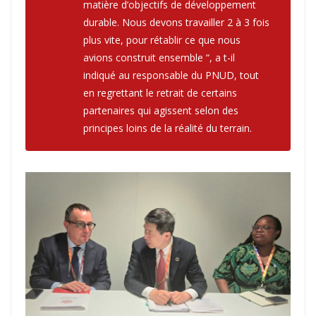
matière d’objectifs de développement
durable. Nous devons travailler 2 à 3 fois
plus vite, pour rétablir ce que nous
avions construit ensemble “, a t-il
indiqué au responsable du PNUD, tout
en regrettant le retrait de certains
partenaires qui agissent selon des
principes loins de la réalité du terrain.