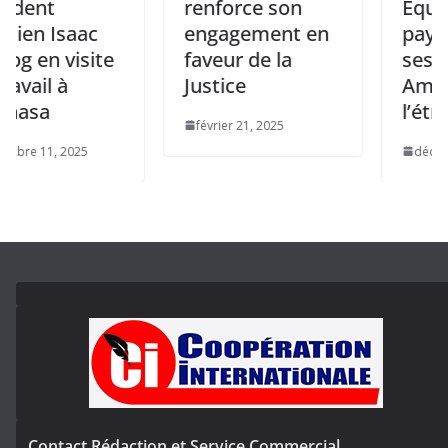
renforce son
Equatoriale
Isaac
engagement en
pays réorg
visite
faveur de la
ses 51
à
Justice
Ambassade
l’étranger.
février 21, 2025
 2025
décembre 4, 20
Contact Rédaction et Service Commercial