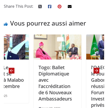
Share This Post:
Vous pourrez aussi aimer
Togo: Ballet
l’OAECP sollic
Diplomatique
le soutien du
alabo
avec
Gabon pour l
bre
l’accréditation
réussite du
de 6 Nouveaux
Forum des
Ambassadeurs
Investisseme
privés à Mala