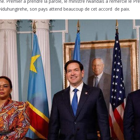
. Premier à prendre la parole, le ministre rwandais a remercié le Pré
er Nduhungirehe, son pays attend beaucoup de cet accord de paix.