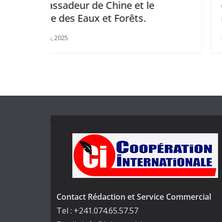
 et le
diplomatie échange avec de
êts.
responsables du PNUD et d
juillet 3, 2025
Contact Rédaction et Service Commercial
Tel : +241.074.65.57.57