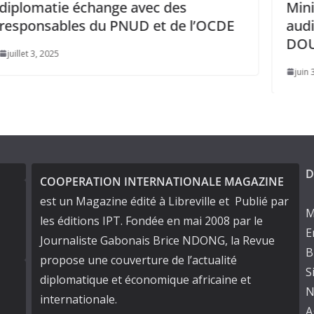
s
Ministre SonKo a été reçu en
e l’OCDE
audience par le Président
DOUMBOUYA
juin 3, 2025
D
COOPERATION INTERNATIONALE MAGAZINE
est un Magazine édité à Libreville et Publié par
M
les éditions IPT. Fondée en mai 2008 par le
E
Journaliste Gabonais Brice NDONG, la Revue
B
propose une couverture de l’actualité
S
diplomatique et économique africaine et
N
internationale.
A