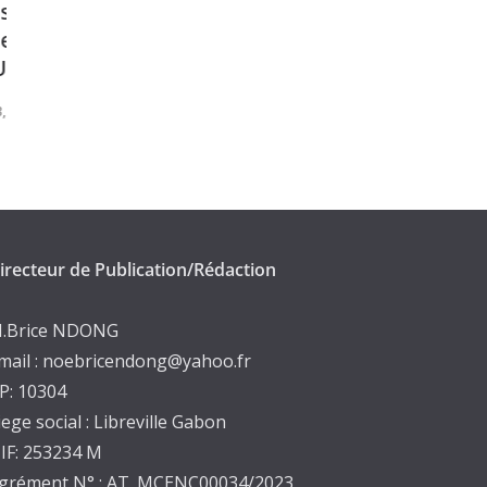
L’Ambassadeur de Chine et le
Ministre des Eaux et Forêts.
janvier 28, 2025
irecteur de Publication/Rédaction
.Brice NDONG
mail : noebricendong@yahoo.fr
P: 10304
iege social : Libreville Gabon
IF: 253234 M
grément N° : AT_MCENC00034/2023