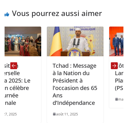
Vous pourrez aussi aimer
n
Tchad : Message
Côte d’Ivoir
e
à la Nation du
Lancement
5: Le
Président à
Plan Diplo
èbre
l’occasion des 65
(PSDI)2026
e
Ans
mars 14, 2025
d’Indépendance
août 11, 2025