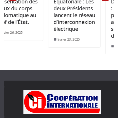
ntation des
Équatoriale : Les
DRC à
 du corps
deux Présidents
: Les 
omatique au
lancent le réseau
présen
e l’État.
d’interconnexion
avanta
électrique
sa pol
r 26, 2025
d’inve
février 23, 2025
septemb