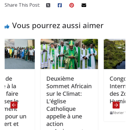
Share This Post:
Vous pourrez aussi aimer
Deuxième
Congo: Jour
a
Sommet Africain
Internationa
re
sur le Climat:
des Zones
le
L’église
Humides.
t
Catholique
février 1, 2025
r un
appelle à une
et
action