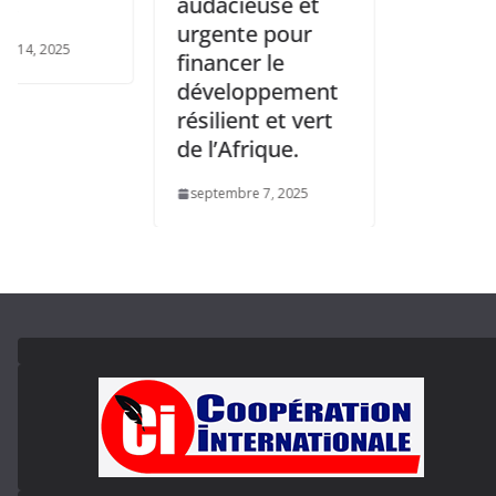
audacieuse et
urgente pour
25
financer le
développement
résilient et vert
de l’Afrique.
septembre 7, 2025