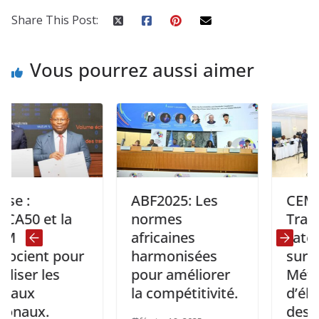
Share This Post:
Vous pourrez aussi aimer
ABF2025: Les
CEMAC: F
 et la
normes
Travaux 
africaines
l’atelier 
ent pour
harmonisées
sur la
r les
pour améliorer
Méthodol
x
la compétitivité.
d’élabora
ux.
des stati