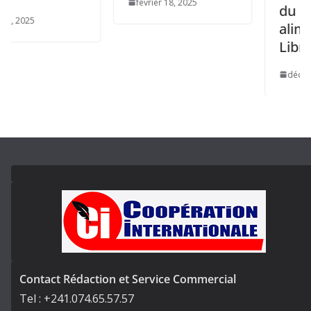
février 18, 2025
du bilan
5
alimentai
Libreville.
décembre 15,
Contact Rédaction et Service Commercial
Tel : +241.074.65.57.57