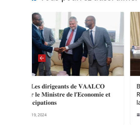
 𝐝𝐞 𝐕𝐀𝐀𝐋𝐂𝐎
BEAC: Le CA approuve la 
𝐞 𝐥’𝐄𝐜𝐨𝐧𝐨𝐦𝐢𝐞 𝐞𝐭
Renforcement des Fonds
la Banque pour la périod
mars 30, 2025