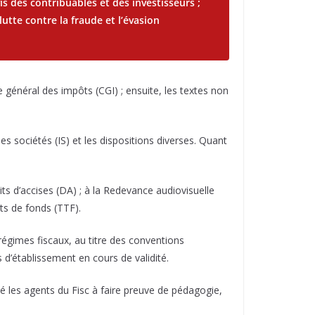
s des contribuables et des investisseurs ;
 lutte contre la fraude et l’évasion
 général des impôts (CGI) ; ensuite, les textes non
s sociétés (IS) et les dispositions diverses. Quant
its d’accises (DA) ; à la Redevance audiovisuelle
rts de fonds (TTF).
régimes fiscaux, au titre des conventions
s d’établissement en cours de validité.
té les agents du Fisc à faire preuve de pédagogie,