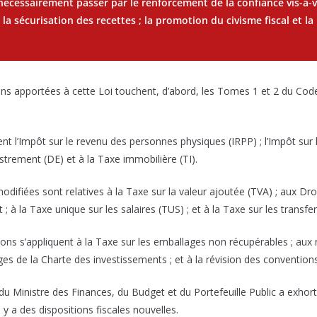
nécessairement passer par le renforcement de la confiance vis-à-vi
 ; la sécurisation des recettes ; la promotion du civisme fiscal et la
ions apportées à cette Loi touchent, d’abord, les Tomes 1 et 2 du Code
 l’Impôt sur le revenu des personnes physiques (IRPP) ; l’Impôt sur le
strement (DE) et à la Taxe immobilière (TI).
modifiées sont relatives à la Taxe sur la valeur ajoutée (TVA) ; aux Dro
 ; à la Taxe unique sur les salaires (TUS) ; et à la Taxe sur les transfe
ions s’appliquent à la Taxe sur les emballages non récupérables ; aux 
ages de la Charte des investissements ; et à la révision des convention
é du Ministre des Finances, du Budget et du Portefeuille Public a exhor
y a des dispositions fiscales nouvelles.