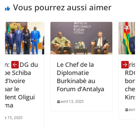
Vous pourrez aussi aimer
DG du
Le Chef de la
Crise Rwand
iba
Diplomatie
RDC : Missio
re
Burkinabè au
bons offices
Forum d’Antalya
chef de l’Eta
ligui
Kinshasa
avril 13, 2025
avril 17, 2025
5