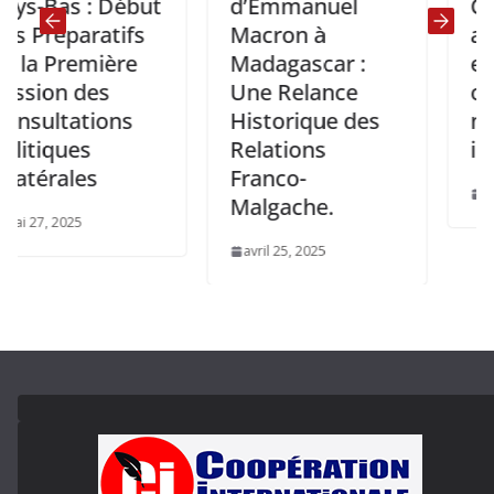
as : Début
d’Emmanuel
CEEAC p
éparatifs
Macron à
aux éch
Première
Madagascar :
entre l’
n des
Une Relance
observa
tations
Historique des
nationa
ques
Relations
interna
ales
Franco-
décembre 
Malgache.
2025
avril 25, 2025