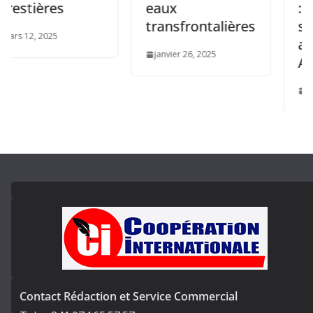
ières
eaux
: L’UE 
transfrontalières
son en
, 2025
au Gab
janvier 26, 2025
Afrique
décembre 
Contact Rédaction et Service Commercial