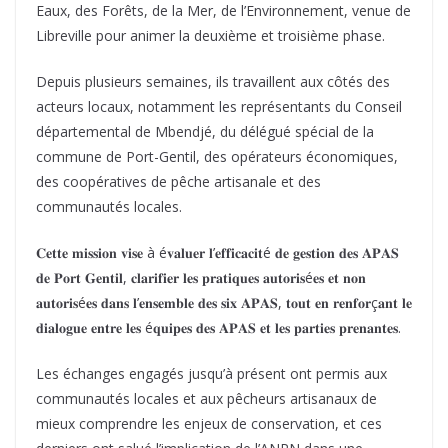
Eaux, des Forêts, de la Mer, de l’Environnement, venue de
Libreville pour animer la deuxième et troisième phase.
Depuis plusieurs semaines, ils travaillent aux côtés des
acteurs locaux, notamment les représentants du Conseil
départemental de Mbendjé, du délégué spécial de la
commune de Port-Gentil, des opérateurs économiques,
des coopératives de pêche artisanale et des
communautés locales.
𝐂𝐞𝐭𝐭𝐞 𝐦𝐢𝐬𝐬𝐢𝐨𝐧 𝐯𝐢𝐬𝐞 à é𝐯𝐚𝐥𝐮𝐞𝐫 𝐥’𝐞𝐟𝐟𝐢𝐜𝐚𝐜𝐢𝐭é 𝐝𝐞 𝐠𝐞𝐬𝐭𝐢𝐨𝐧 𝐝𝐞𝐬 𝐀𝐏𝐀𝐒
𝐝𝐞 𝐏𝐨𝐫𝐭 𝐆𝐞𝐧𝐭𝐢𝐥, 𝐜𝐥𝐚𝐫𝐢𝐟𝐢𝐞𝐫 𝐥𝐞𝐬 𝐩𝐫𝐚𝐭𝐢𝐪𝐮𝐞𝐬 𝐚𝐮𝐭𝐨𝐫𝐢𝐬é𝐞𝐬 𝐞𝐭 𝐧𝐨𝐧
𝐚𝐮𝐭𝐨𝐫𝐢𝐬é𝐞𝐬 𝐝𝐚𝐧𝐬 𝐥’𝐞𝐧𝐬𝐞𝐦𝐛𝐥𝐞 𝐝𝐞𝐬 𝐬𝐢𝐱 𝐀𝐏𝐀𝐒, 𝐭𝐨𝐮𝐭 𝐞𝐧 𝐫𝐞𝐧𝐟𝐨𝐫ç𝐚𝐧𝐭 𝐥𝐞
𝐝𝐢𝐚𝐥𝐨𝐠𝐮𝐞 𝐞𝐧𝐭𝐫𝐞 𝐥𝐞𝐬 é𝐪𝐮𝐢𝐩𝐞𝐬 𝐝𝐞𝐬 𝐀𝐏𝐀𝐒 𝐞𝐭 𝐥𝐞𝐬 𝐩𝐚𝐫𝐭𝐢𝐞𝐬 𝐩𝐫𝐞𝐧𝐚𝐧𝐭𝐞𝐬.
Les échanges engagés jusqu’à présent ont permis aux
communautés locales et aux pêcheurs artisanaux de
mieux comprendre les enjeux de conservation, et ces