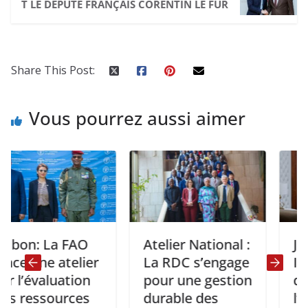
T LE DÉPUTÉ FRANÇAIS CORENTIN LE FUR
Share This Post:
Vous pourrez aussi aimer
: La FAO
Atelier National :
Journé
une atelier
La RDC s’engage
Interna
évaluation
pour une gestion
de
essources
durable des
l’envi