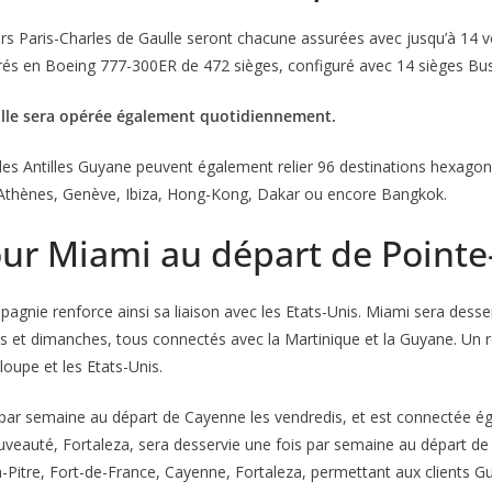
ers Paris-Charles de Gaulle seront chacune assurées avec jusqu’à 14 
opérés en Boeing 777-300ER de 472 sièges, configuré avec 14 sièges B
aulle sera opérée également quotidiennement.
s des Antilles Guyane peuvent également relier 96 destinations hexago
, Athènes, Genève, Ibiza, Hong-Kong, Dakar ou encore Bangkok.
ur Miami au départ de Pointe-
agnie renforce ainsi sa liaison avec les Etats-Unis. Miami sera desse
is et dimanches, tous connectés avec la Martinique et la Guyane. Un re
eloupe et les Etats-Unis.
s par semaine au départ de Cayenne les vendredis, et est connectée ég
nouveauté, Fortaleza, sera desservie une fois par semaine au départ d
e-à-Pitre, Fort-de-France, Cayenne, Fortaleza, permettant aux clients 