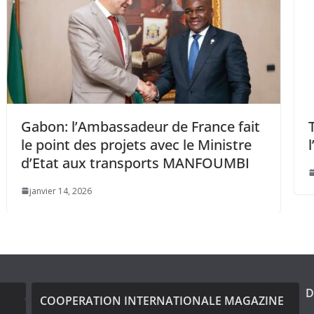
 de France fait
Togo: l’ASECNA félicite le
vec le Ministre
l’État togolais pour son l
rts MANFOUMBI
décembre 19, 2024
D
COOPERATION INTERNATIONALE MAGAZINE