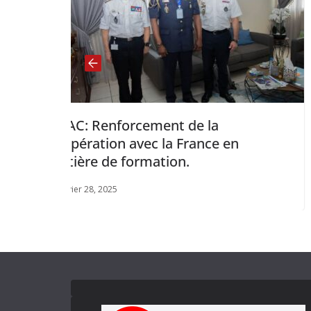
ent de la
Gabon: l’Ambassadeur
 la France en
le point des projets a
tion.
d’Etat aux transpo
janvier 14, 2026