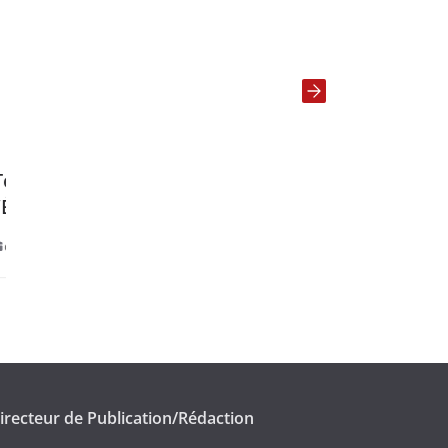
 chef de
ANAC: Renforcement de la
eadership
coopération avec la France e
matière de formation.
janvier 28, 2025
irecteur de Publication/Rédaction