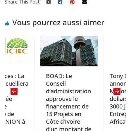
Share This Post:
Vous pourrez aussi aimer
: La
BOAD: Le
Tony Elumelu
llera
Conseil
annonce 15
d’administration
Millions de
approuve le
dollars pour
financement de
3000 Jeunes
15 Projets en
Entrepreneur
N à
Côte d’Ivoire
Africains
d’un montant de