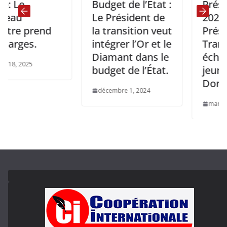
Budget de l’État :
Présidenti
Le Président de
2025: Le
 prend
la transition veut
Président 
es.
intégrer l’Or et le
Transition
Diamant dans le
échange av
025
budget de l’État.
jeunes de
Donguila
décembre 1, 2024
mars 17, 2025