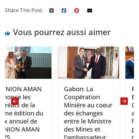
Share This Post:
Vous pourrez aussi aimer
ION AMAN
Gabon: La
Rdc-Gu
ce les
Coopération
Bissau:
ts de la
Minière au coeur
Chefs d
édition du
des échanges
annonc
annuel de
entre le Ministre
l’ouver
ION AMAN
des Mines et
postes
l’ambassadeur
consula