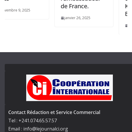
de France.
Kinsha
re 9, 2025
Bissau
janvier 26, 2025
avril 30, 
Contact Rédaction et Service Commercial
Tel : +241.074.65.57.57
Email : info@lejournalci.org