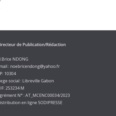
août 9, 2025
irecteur de Publication/Rédaction
.Brice NDONG
mail : noebricendong@yahoo.fr
P: 10304
iege social : Libreville Gabon
IF: 253234 M
grément N° : AT_MCENC00034/2023
istribution en ligne SODIPRESSE