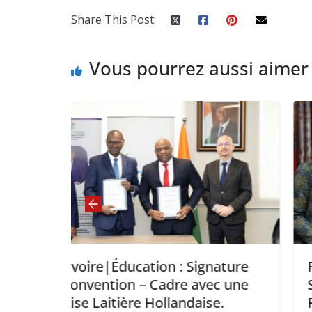
Share This Post:
Vous pourrez aussi aimer
n : Signature
RCA-France: Paris accorde
dre avec une
Soutien Budgétaire de 16 M
llandaise.
FCFA à la République Cent