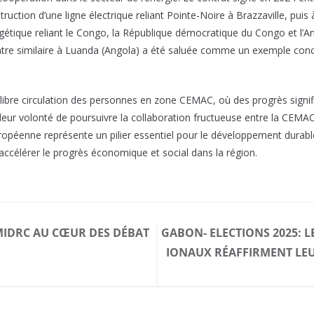
ruction d’une ligne électrique reliant Pointe-Noire à Brazzaville, puis 
ergétique reliant le Congo, la République démocratique du Congo et l’A
tre similaire à Luanda (Angola) a été saluée comme un exemple concre
 libre circulation des personnes en zone CEMAC, où des progrès signifi
é leur volonté de poursuivre la collaboration fructueuse entre la CEMA
ropéenne représente un pilier essentiel pour le développement durable 
accélérer le progrès économique et social dans la région.
AMIDRC AU CŒUR DES DÉBAT
GABON- ELECTIONS 2025: 
IONAUX RÉAFFIRMENT LE