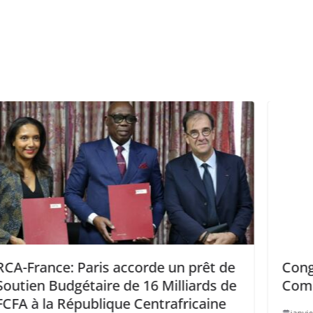
 un prêt de
Congo-Vatican : Mise en place 
illiards de
Commission mixte.
rafricaine