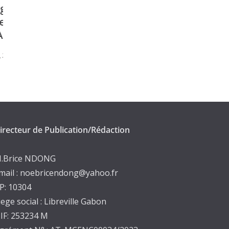
CEEAC: Dr.Ezéchiel NIBIGIRA reçoit
e la
en audience l’Ambassadrice d’Égypt
au Gabon
octobre 23, 2025
irecteur de Publication/Rédaction
.Brice NDONG
mail : noebricendong@yahoo.fr
P: 10304
iege social : Libreville Gabon
IF: 253234 M