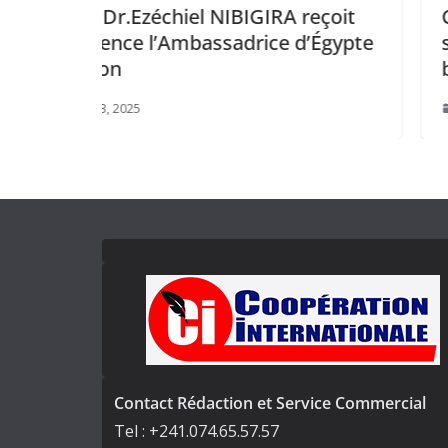
GIRA reçoit
Côte d’Ivoire : Le Président
ice d’Égypte
s’est entretenu avec le Mini
britannique chargé de l’Afri
mai 26, 2025
Contact Rédaction et Service Commercial
Tel : +241.074.65.57.57