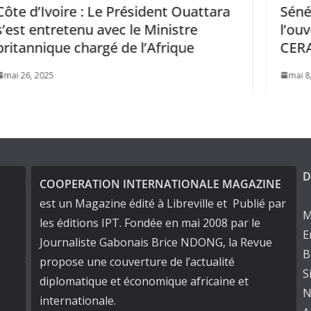
 Ouattara
Sénégal : Le Président Faye à
stre
l’ouverture de la 5e Assemblée d
que
CERAO.
mai 8, 2025
D
COOPERATION INTERNATIONALE MAGAZINE
est un Magazine édité à Libreville et Publié par
M
les éditions IPT. Fondée en mai 2008 par le
E
Journaliste Gabonais Brice NDONG, la Revue
B
propose une couverture de l’actualité
S
diplomatique et économique africaine et
N
internationale.