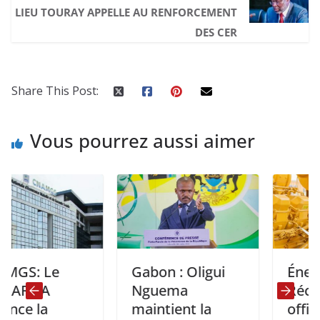
LIEU TOURAY APPELLE AU RENFORCEMENT
DES CER
Share This Post:
Vous pourrez aussi aimer
Le
Gabon : Oligui
Énergie :
A
Nguema
Réception
maintient la
officielle de