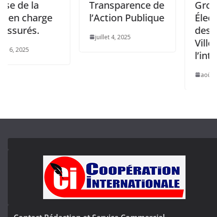
la
Transparence de
Groupes
harge
l’Action Publique
Électrogène
s.
destinés au
juillet 4, 2025
Villes de
l’intérieur
août 7, 2025