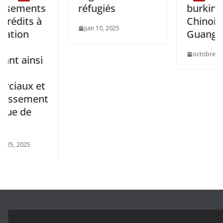
ents
réfugiés
burkinabés et
s à
Chinois à
juin 10, 2025
Guangzhou
octobre 29, 2025
insi
 et
ment
e
5