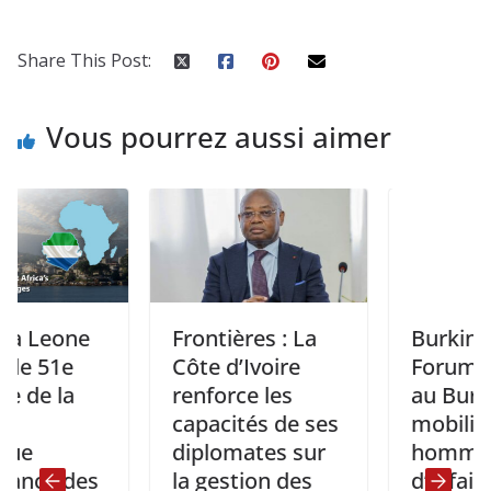
Share This Post:
Vous pourrez aussi aimer
one
Frontières : La
Burkina Faso:
e
Côte d’Ivoire
Forum ” Entre
a
renforce les
au Burkina Fa
capacités de ses
mobilise des
diplomates sur
hommes
 des
la gestion des
d’affaires