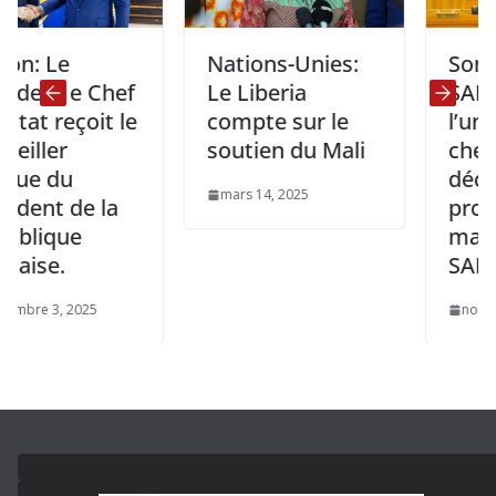
Nations-Unies:
Sommet de 
e Chef
Le Liberia
SADC: A
eçoit le
compte sur le
l’unanimité,
soutien du Mali
chefs d’Éta
u
décident d
mars 14, 2025
de la
prolonger l
e
mandat de 
SAMIDRC
2025
novembre 26, 2