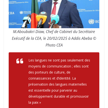
M.Aboubakri Diaw, Chef de Cabinet du Secrétaire
Exécutif de la CEA, le 20/02/2025 à Addis Abeba ©
Photo CEA
Les langues ne sont pas seulement des
moyens de communication ; elles sont
des porteurs de culture, de
connaissances et d’identité. La
préservation des langues maternelles
est essentielle pour parvenir au
développement durable et promouvoir
la paix »