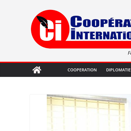
Passer
au
contenu
F
COOPERATION
DIPLOMATIE