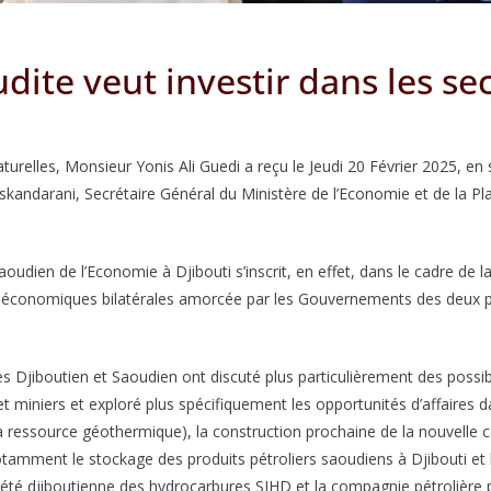
udite veut investir dans les se
turelles, Monsieur Yonis Ali Guedi a reçu le Jeudi 20 Février 2025, e
kandarani, Secrétaire Général du Ministère de l’Economie et de la Pla
oudien de l’Economie à Djibouti s’inscrit, en effet, dans le cadre de 
 économiques bilatérales amorcée par les Gouvernements des deux pa
s Djiboutien et Saoudien ont discuté plus particulièrement des possib
 et miniers et exploré plus spécifiquement les opportunités d’affaires
la ressource géothermique), la construction prochaine de la nouvelle 
otamment le stockage des produits pétroliers saoudiens à Djibouti et l
ociété djiboutienne des hydrocarbures SIHD et la compagnie pétroliè