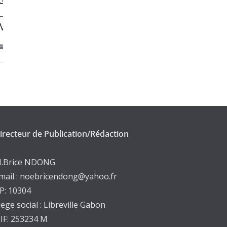
tre
Inauguration du Grand 
ine et le
Égyptien au Caire : La dé
Forêts.
Ivoirienne mène plusieurs
culturelles
novembre 1, 2025
irecteur de Publication/Rédaction
.Brice NDONG
mail : noebricendong@yahoo.fr
P: 10304
iege social : Libreville Gabon
IF: 253234 M