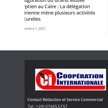
n du Grand Musée
Gabon: Aggreko 
Caire : La délégation
collaboration ave
ène plusieurs activités
février 21, 2025
Contact Rédaction et Service Commercial
Tel : +241.074.65.57.57