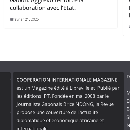
renforce la
Gabon : Audience en
c l’Etat.
L’Ambassadeur de Ch
Ministre des Eaux et 
janvier 28, 2025
D
COOPERATION INTERNATIONALE MAGAZINE
est un Magazine édité à Libreville et Publié par
M
les éditions IPT. Fondée en mai 2008 par le
E
Journaliste Gabonais Brice NDONG, la Revue
B
propose une couverture de l’actualité
S
diplomatique et économique africaine et
N
internationale.