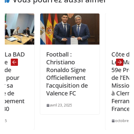
BAD
Football :
Côte d’Ivoire :
Christiano
Les Majors de 
Ronaldo Signe
59e Promotio
r
Officiellement
de l’ENA en
l’acquisition de
Mission d’Etu
Valence FC
à Clermont-
ent
Ferrand en
avril 23, 2025
France
octobre 30, 2025