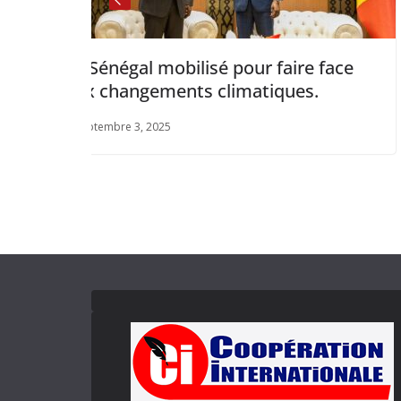
ilisé pour faire face
Côte d’Ivoire : L
nts climatiques.
lance de l’Initiat
par le FEM et le 
la Biodiversité
octobre 5, 2025