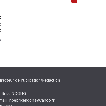
RDC s’engage
Le Sénégal mobilisé pour f
ble des eaux
aux changements climatiq
septembre 3, 2025
irecteur de Publication/Rédaction
.Brice NDONG
mail : noebricendong@yahoo.fr