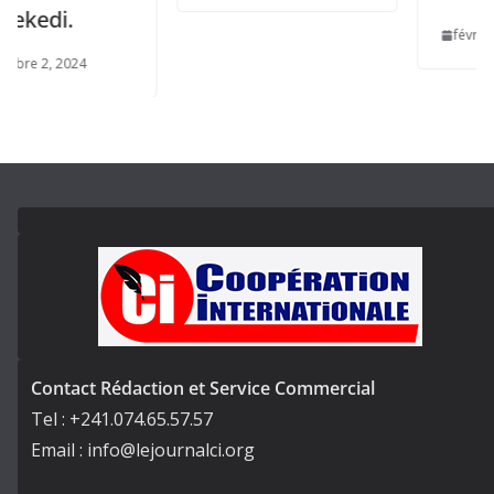
.
février 23, 2025
2024
Contact Rédaction et Service Commercial
Tel : +241.074.65.57.57
Email : info@lejournalci.org