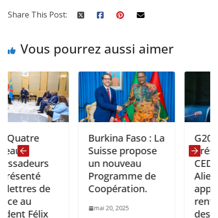
Share This Post:
Vous pourrez aussi aimer
tre
Burkina Faso : La
G20: Le
Suisse propose
Président d
eurs
un nouveau
CEDEAO O
nté
Programme de
Alieu TOU
res de
Coopération.
appelle au
u
renforcem
mai 20, 2025
Félix
des CER