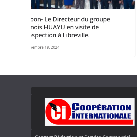
ur du groupe
Bourse: l’emprunt oblig
isite de
NOURMONY 7,25 % 202
ville.
admis à la cote de la 
mai 22, 2025