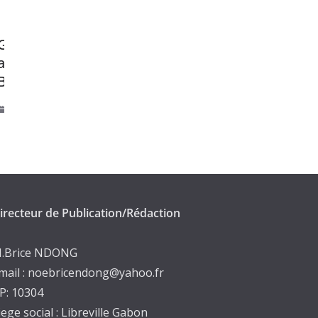
enariat
Gabon- Le Directeur du groupe
ration du
chinois HUAYU en visite de
prospection à Libreville.
novembre 19, 2024
irecteur de Publication/Rédaction
.Brice NDONG
mail : noebricendong@yahoo.fr
P: 10304
iege social : Libreville Gabon