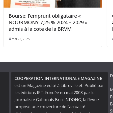
ataire «
Gabon: l’État signe un Part
4 – 2029 »
avec PELGRIM pour l’Explo
BRVM
Bassin Sédimentaire
octobre 29, 2025
D
COOPERATION INTERNATIONALE MAGAZINE
est un Magazine édité à Libreville et Publié par
M
les éditions IPT. Fondée en mai 2008 par le
E
Journaliste Gabonais Brice NDONG, la Revue
B
propose une couverture de l’actualité
S