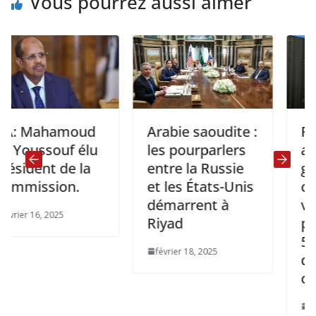
Vous pourrez aussi aimer
hamoud
Arabie saoudite :
RDC: Gav
souf élu
les pourparlers
annonce 
t de la
entre la Russie
grande
sion.
et les États-Unis
campagn
démarrent à
vaccinati
 2025
Riyad
protéger 
50 millio
février 18, 2025
d’enfants
congolai
novembre 26