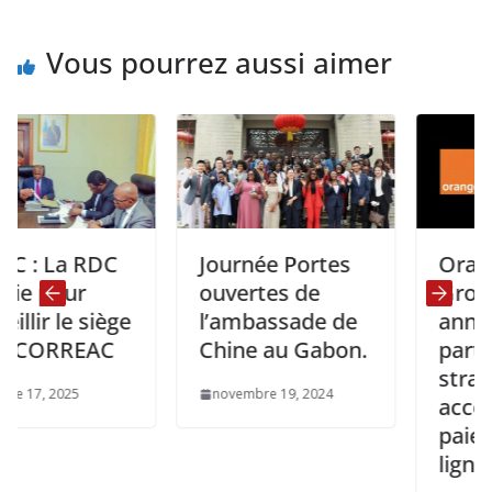
Vous pourrez aussi aimer
a RDC
Journée Portes
Orange Mo
our
ouvertes de
Group et V
le siège
l’ambassade de
annoncent
RREAC
Chine au Gabon.
partenariat
stratégiqu
025
novembre 19, 2024
accélérer l
paiements
ligne en Af