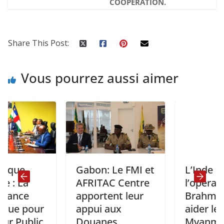
COOPÉRATION.
Share This Post:
Vous pourrez aussi aimer
Gabon: Le FMI et
L’Inde lance
AFRITAC Centre
l’opération
apportent leur
Brahma pour
ur
appui aux
aider le
lic
Douanes
Myanmar frapp