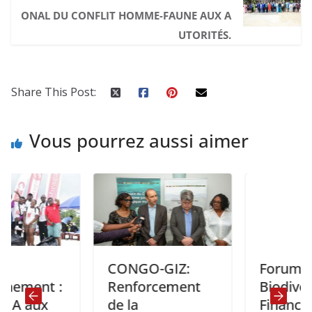
ONAL DU CONFLIT HOMME-FAUNE AUX A
UTORITÉS.
Share This Post:
Vous pourrez aussi aimer
CONGO-GIZ:
Forum OCDE:
t :
Renforcement
Biodiversité et
x
de la
Finance Verte