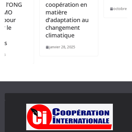
G
coopération en
octobre 8, 2025
matière
d’adaptation au
changement
climatique
janvier 28, 2025