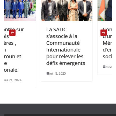
sur
La SADC
Congo-Signa
s’associe à la
d’un
Communauté
Mémorand
Internationale
d’entente av
et
pour relever les
société Qui
défis émergents
novembre 19, 202
.
juin 8, 2025
024